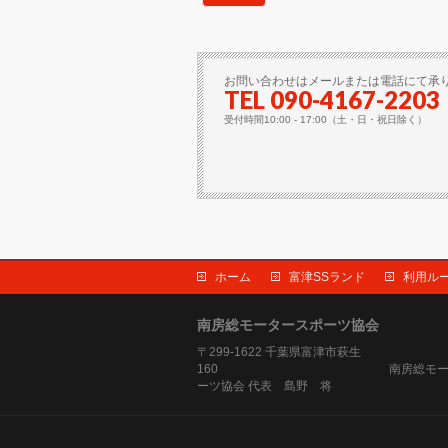
お問い合わせはメールまたは電話にて承
TEL 090-4167-2203
受付時間10:00 - 17:00（土・日・祝日除く）
ホーム
富津SSランド
利用ル
南房総モータースポーツ協会
〒299-1622 千葉県富津市萩生
160 南房総モータ
ーツ協会 代表 島野 将