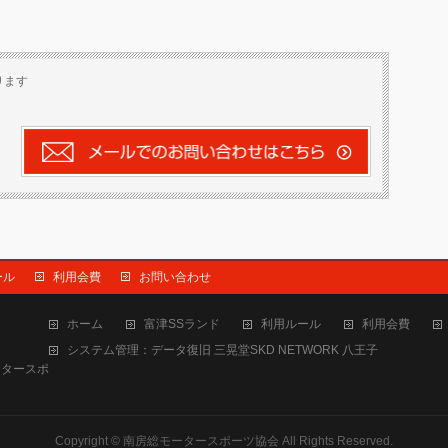
ります
ール
利用会費
お問い合わせ
ホーム
富津SSランド
利用ルール
利用会費
システム管理：データ復旧 三晃堂SKD NETWORK 八王子
ースポ
Copyright ©
南房総モータースポーツ協会
All Rights Reserved.