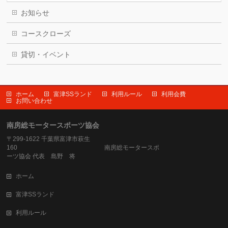
お知らせ
コースクローズ
貸切・イベント
ホーム
富津SSランド
利用ルール
利用会費
お問い合わせ
南房総モータースポーツ協会
〒299-1622 千葉県富津市萩生
160 南房総モータースポ
ーツ協会 代表 島野 将
ホーム
富津SSランド
利用ルール