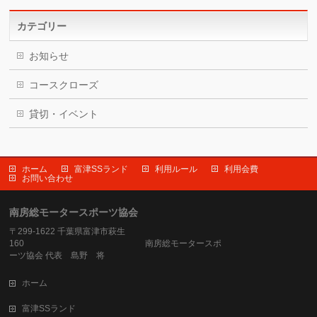
カテゴリー
お知らせ
コースクローズ
貸切・イベント
ホーム
富津SSランド
利用ルール
利用会費
お問い合わせ
南房総モータースポーツ協会
〒299-1622 千葉県富津市萩生
160 南房総モータースポ
ーツ協会 代表 島野 将
ホーム
富津SSランド