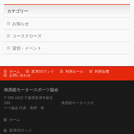
カテゴリー
お知らせ
コースクローズ
貸切・イベント
ホーム
富津SSランド
利用ルール
利用会費
お問い合わせ
南房総モータースポーツ協会
〒299-1622 千葉県富津市萩生
160 南房総モータースポ
ーツ協会 代表 島野 将
ホーム
富津SSランド