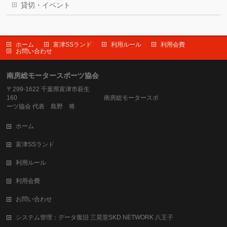
貸切・イベント
ホーム
富津SSランド
利用ルール
利用会費
お問い合わせ
南房総モータースポーツ協会
〒299-1622 千葉県富津市萩生
160 南房総モータースポ
ーツ協会 代表 島野 将
ホーム
富津SSランド
利用ルール
利用会費
お問い合わせ
システム管理：データ復旧 三晃堂SKD NETWORK 八王子