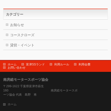
カテゴリー
お知らせ
コースクローズ
貸切・イベント
ホーム
富津SSランド
利用ルール
利用会費
お問い合わせ
南房総モータースポーツ協会
〒299-1622 千葉県富津市萩生
160 南房総モータースポ
ーツ協会 代表 島野 将
ホーム